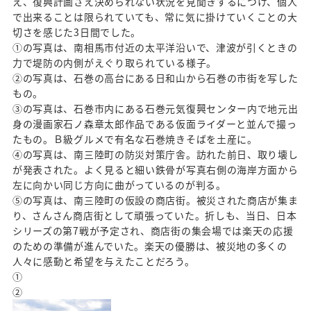
え、復興計画さえ決められない状況を見聞きするにつけ、個人
で出来ることは限られていても、常に気に掛けていくことの大
切さを感じた3日間でした。
①の写真は、南相馬市付近の太平洋沿いで、津波が引くときの
力で堤防の内側がえぐり取られている様子。
②の写真は、石巻の高台にある日和山から石巻の市街を写した
もの。
③の写真は、石巻市内にある石巻元気復興センター内で地元出
身の漫画家石ノ森章太郎作品である仮面ライダーと並んで撮っ
たもの。Ｂ級グルメで有名な石巻焼きそばを土産に。
④の写真は、南三陸町の防災対策庁舎。訪れた前日、取り壊し
が発表された。よく見ると細い鉄骨が写真右側の海岸方面から
左に向かい同じ方向に曲がっているのが判る。
⑤の写真は、南三陸町の仮設の商店街。被災された商店が集ま
り、さんさん商店街として頑張っていた。折しも、当日、日本
シリーズの第7戦が予定され、商店街の集会場では楽天の応援
のための準備が進んでいた。楽天の優勝は、被災地の多くの
人々に感動と希望を与えたことだろう。
②