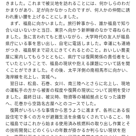
きました。これまで被災地を訪れることには、何かしらのわだ
かまりがあり、足が向かなかったのですが、何人かの仲間に誘
われ重い腰を上げることにしました。
まず、福島に向かいました。旅行幹事から、誰か福島で知り
合いはいないかと当日、東京へ向かう新幹線のなかで尋ねられ
ました。急に言われてもと思いながら、大学時代の友人が福島
県庁にいる事を思い出し、自宅に電話しました。幸運にも連絡
がつき、福島駅まで迎えにきてくれるとのこと。おいしい蕎麦
屋に案内してもらうとともに、県庁では復興関係の責任者をし
ていたということで、福島の現状や抱える課題について話を聞
くことができました。その後、太平洋側の南相馬市に向かい、
海岸線を北上し、宮城へ。
翌日は、松島、石巻、女川、南三陸へとさらに北上し、現地
の運転手の方から被害の程度や復興の現状について説明を受け
ました。最終日は、被災時、物資等の補給拠点となった遠野
へ、花巻から空路名古屋へとのコースでした。
復興がいろいろな事情から思うように進まず、各所にある仮
設住宅で多くの方々が避難生活を余儀なくされていること、特
に福島ではこれから始まる使用済み核燃料の取り出し作業とそ
の技術開発にどのくらいの年数が掛かるか判らない現状を抱