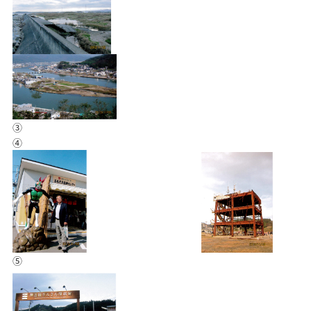
③
④
⑤