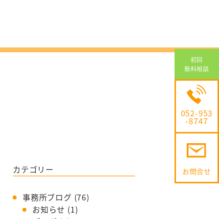
高齢者
介
交通事故
離婚問題
借金問題
初回
無料相談
不動産問題
企業法務
052-953
-8747
カテゴリー
お問合せ
事務所ブログ
(76)
お知らせ
(1)