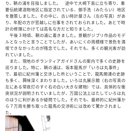
り、鞆の浦を目指しました。 途中で大崎下島に立ち寄り、重
要伝統建造物地区に指定されている、御手洗（みたらい）地区
を散策しました。その中に、古い時計屋さん（左の写真）があ
り、年配の方が窓越しに仕事をされておられました。あとで時
計の修理にかけては高名な方だと知りました。
午後３時頃、鞆の浦に着きました。景観がジブリ作品のモデ
ルとなったと言うことでしたが、あいにくの雨模様で景色を満
喫できなかったのが残念でした。それでも、多くの観光客が訪
れていました。
また、現地のボランティアガイドさんの案内で多くの史跡を
巡りました。特に、鞆の浦は、坂本龍馬が「いろは丸事件」
で、最初に紀州藩と交渉した所ということで、龍馬関連の史跡
も多く、興味深くまわりました。いろは丸展示館（右の写真の
左にある常夜灯のすぐ右の白い大きな建物）では、具体的な衝
突状況が説明されていましたが、万国公法上はたしていろは丸
のほうに利があるか疑問でした。それでも、最終的に紀州藩か
ら７万両を勝ち取った龍馬の交渉術には改めて驚かされまし
た。