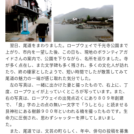
翌日、尾道をまわりました。ロープウェイで千光寺公園まで
上がり、市内を一望した後、この日も、現地のボランティアガ
イドさんの案内で、公園を下りながら、名所を巡りました。寺
が多く点在し、また文学碑も多く残され、多くの文化人が訪れ
たり、終の棲家としたようで、短い時間でしたが散策してみて
尾道の魅力の一端が感じ取れた気分でした。
左の写真は、一緒に出かけた妻と撮ったもので、右上に、丁
度、ロープウェイが上っていくところが写っています。また、
右の写真は、ロープウェイの出発点近くにあり８０９年創建
で、「良」字の上の点の無い一文字で「うしとら」と読ませる
艮神社にある樹齢９００年といわれる楠を撮ったものです。生
命力に圧倒され、思わずシャッターを押してしまいまし
た。
また、尾道では、文芸の町らしく、年中、俳句の投稿を募集