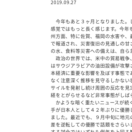
2019.09.27
今年もあと３ヶ月となりました。し
感覚ではもっと長く感じます。今年
州方面、特に佐賀、福岡の水害や、
で報道され、災害復旧の見通しの甘
の水、食料等災害への備えは、自ら
政治の世界では、米中の貿易戦争、
はサウジアラビアの油田設備が攻撃
本経済に重要な影響を及ぼす事態で
なく注意深く推移を見守るしかない
サイルを発射し続け周囲の反応を見
経をとがらせるなど非常事態がしば
かような暗く重たいニュースが続く
手が日本人として４２年ぶりに優勝
ました。最近でも、９月中旬に地元
差を逆転しての優勝で話題をさらい
する試合ではいずれも例年を上回る