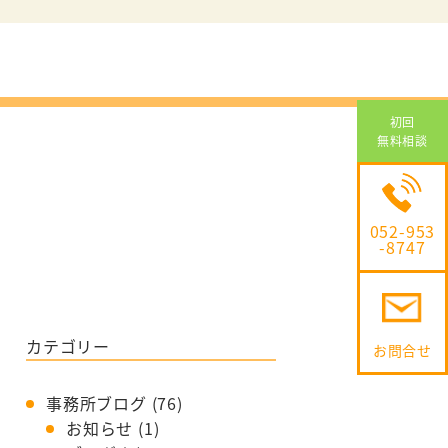
介
相続・遺言・
高齢者
介
交通事故
離婚問題
初回
無料相談
借金問題
不動産問題
企業法務
052-953
-8747
カテゴリー
お問合せ
事務所ブログ
(76)
お知らせ
(1)