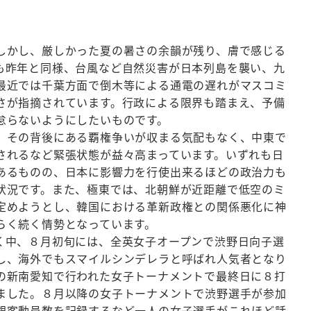
かし、厳しかった夏の暑さの余韻が残り、膚で感じる
も昨年と同様、台風など自然災害が日本列島を襲い、九
最近では千葉方面で倒木等による通電の遅れがマスコミ
さが指摘されています。行政による限界も踏まえ、予備
怠らないようにしたいものです。
その背後にある覇権争いが収まる気配もなく、中東で
されるなど緊張状態が益々高まっています。いずれも日
あるものの、日本に影響力を行使出来るほどの政治力も
状況です。また、極東では、北朝鮮が近距離で低空のミ
定めようとし、韓国における革新政権との関係悪化に神
らく続く情勢となっています。
中、８月初旬には、全英女子オープンで渋野日向子選
し、海外でもスマイルシンデレラと呼ばれ人気者となり
の新南愛知で行われた女子トーナメントで最終日に８打
ました。８月以降の女子トーナメントで渋野選手が参加
観客動員数を記録するなど一人の女子選手がこれほど話