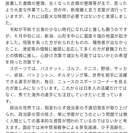
放置した書類の整理、古くなった衣類の整理等が主で、思った
より大変な作業でした。世の中、断捨離と言う言葉が流行って
いますが、それには膨大な時間が必要ではないかと実感しまし
た。
令和が平和で災害の少ない時代になればと誰しも願うのです
が、６月中旬には、新潟、山形を中心に震度６強の地震が起き
ました。怪我を負った方がおられたものの、犠牲者が出なかっ
たこと、津波等の情報に敏感に反応して多くの方が避難された
との情報に接し、心掛け次第で減災も可能ではないかとの希望
を持った次第です。
スポーツでは、バスケット、ゴルフ、テニス、野球、サッカ
ー、卓球、バトミントン、ボルダリング等、世界を相手に活躍
できる選手が現れ、毎日、ニュースのスポーツコーナーを見る
のが楽しみになっています。これからは日本人の活躍だけでは
なく、秀でた海外の選手にも注目していきたいと思っていま
す。
政治の世界では、相変わらず政治家の不適切発言が取り上げ
られ、政治家の質の低さ、単に学歴がどうのという問題では無
く人間としての基本的な資質が問われているのではないかと考
えます。国会では米中貿易戦争による景気減速、少子高齢化、