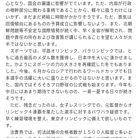
心となり、国会の審議に影響がでています。ただ、内容が行政
の根幹部分に関わる事柄であることから、軽々に扱うわけには
いかず、まだまだ終結に時間がかかりそうです。ただ、景気は
回復傾向にあるものの予算成立に影響しないよう、また、北朝
鮮問題等不安定な国際情勢が続く中、早く全容が解明され、問
題や責任の所在および改善策が講じられることを望む人々が大
半ではないかと思います。
スポーツでは、平昌オリンピック、パラリンピックでは、と
もに過去最高のメダル数を獲得し、日本中を大いに湧かせまし
た。かようにスポーツの力の大きさを再確認した冬でもありま
した。今後、６月からロシアで行われるワールドカップでも日
本選手の活躍に大いに盛り上がるのではないかと思います。ま
た、国内ではそろそろプロ野球の公式戦も始まります。今年も
中日にはあまり期待できないものの、一喜一憂する日々が続き
そうです。
ただ、残念だったのは、女子レスリングでの、元監督からオ
リンピック４連覇を果たした選手に対するパワハラ疑惑です。
早く練習環境を整え、東京オリンピックに備えて欲しいもので
す。
法曹界では、司法試験の合格者数が１５００人程度と多いと