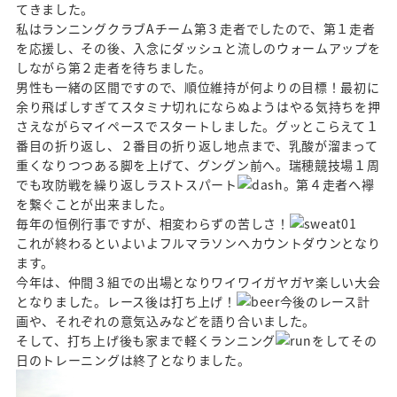
てきました。
私はランニングクラブAチーム第３走者でしたので、第１走者
を応援し、その後、入念にダッシュと流しのウォームアップを
しながら第２走者を待ちました。
男性も一緒の区間ですので、順位維持が何よりの目標！最初に
余り飛ばしすぎてスタミナ切れにならぬようはやる気持ちを押
さえながらマイペースでスタートしました。グッとこらえて１
番目の折り返し、２番目の折り返し地点まで、乳酸が溜まって
重くなりつつある脚を上げて、グングン前へ。瑞穂競技場１周
でも攻防戦を繰り返しラストスパート
。第４走者へ襷
を繋ぐことが出来ました。
毎年の恒例行事ですが、相変わらずの苦しさ！
これが終わるといよいよフルマラソンへカウントダウンとなり
ます。
今年は、仲間３組での出場となりワイワイガヤガヤ楽しい大会
となりました。レース後は打ち上げ！
今後のレース計
画や、それぞれの意気込みなどを語り合いました。
そして、打ち上げ後も家まで軽くランニング
をしてその
日のトレーニングは終了となりました。