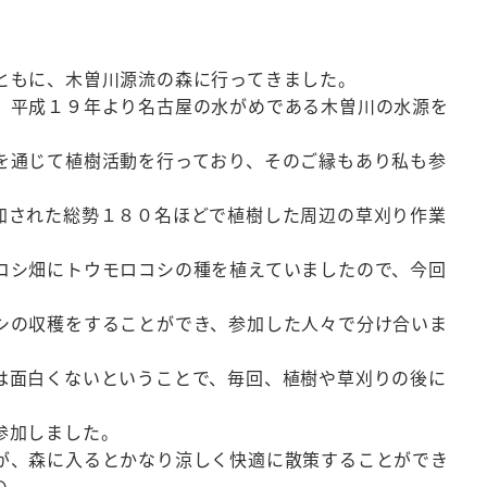
ともに、木曽川源流の森に行ってきました。
、平成１９年より名古屋の水がめである木曽川の水源を
を通じて植樹活動を行っており、そのご縁もあり私も参
加された総勢１８０名ほどで植樹した周辺の草刈り作業
コシ畑にトウモロコシの種を植えていましたので、今回
シの収穫をすることができ、参加した人々で分け合いま
は面白くないということで、毎回、植樹や草刈りの後に
、
参加しました。
が、森に入るとかなり涼しく快適に散策することができ
の