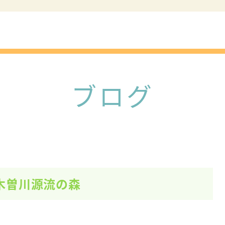
事業所紹
弁護士紹
ブログ
木曽川源流の森