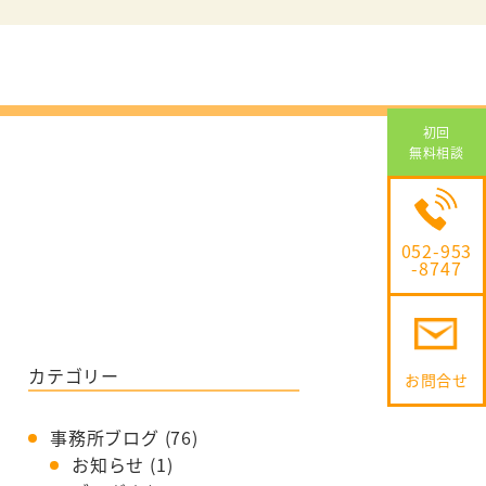
介
相続・遺言・
高齢者
介
交通事故
離婚問題
初回
無料相談
借金問題
不動産問題
企業法務
052-953
-8747
カテゴリー
お問合せ
事務所ブログ
(76)
お知らせ
(1)