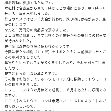
植樹活動に参加するためです。
木祖村は名古屋から車で３時間ほどの場所にあり、朝７時３０
分に名古屋を出発しました。
行きのバスではビンゴ大会が行われ、残り物には福があり、最
後のビンゴで
なんと１万円分の商品券を頂きました。
１１時前に到着し、まずは多くの企業等からの寄付金の贈呈式
が行われました。
寄付金は森林の管理に使われるそうです。
今回は新たな植樹（カエデ）をするとともに以前植樹したとこ
ろの草刈りをしました。
草刈りといってもフキが多く自生しており、それを刈っていま
したので、
非常にもったいない草刈りです。
その後はお借りしているトウモロコシ畑に移動してトウモロコ
シの種まきをました。
トウモロコシは３か月ほどで成長し、８月末あたりに収穫でき
ますが、
ここで採れるトウモロコシは市販されているものよりも甘みが
強くおいしいので、