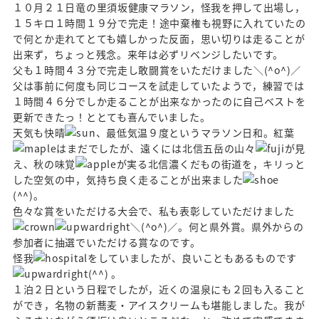
１０月２１日竜の里須坂健康マラソン，怪我を押して出場し，
１５キロ１時間１９分で完走！途中棄権も視野に入れていたの
で何とか走れてとても嬉しかった反面，思い切りは走ることが
出来ず，ちょっと残念。来年は必ずリベンジしたいです。
父も１時間４３分で完走し敢闘賞をいただけました＼(^o^)／
父は事前に何度も同じコースを試走していたようで，練習では
１時間４６分でしか走ることが出来なかったのに自己ベストを
更新できたっ！ととても喜んでいました。
天気も快晴
、最低気温９度というマラソン日和。紅葉
はまだでしたが、遠くには北信五岳の山々
が見
え、秋の味覚
が実る北信濃くだもの街道を，キリっと
した空気の中，気持ち良く走ることが出来ました
(^^)。
色々な賞をいただける大会で、私も表彰していただけました
＼(^o^)／。何と県外賞。県外からの
参加者に抽選でいただける賞なのです。
怪我
をしていましたが、良いこともあるものです
(^^) 。
１泊２日という日程でしたが，近くの温泉にも２回も入ること
ができ，名物の新蕎麦・アイスクリームも堪能しました。我が