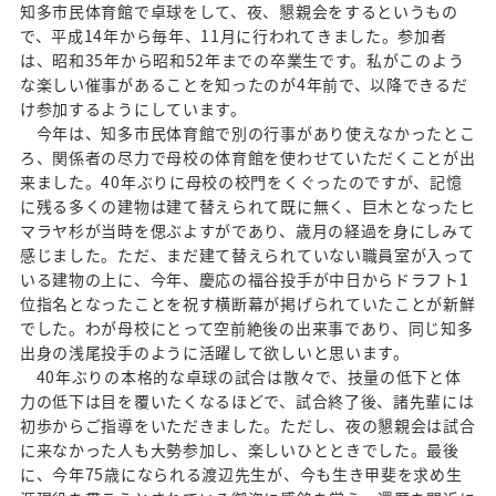
知多市民体育館で卓球をして、夜、懇親会をするというもの
で、平成14年から毎年、11月に行われてきました。参加者
は、昭和35年から昭和52年までの卒業生です。私がこのよう
な楽しい催事があることを知ったのが4年前で、以降できるだ
け参加するようにしています。
今年は、知多市民体育館で別の行事があり使えなかったとこ
ろ、関係者の尽力で母校の体育館を使わせていただくことが出
来ました。40年ぶりに母校の校門をくぐったのですが、記憶
に残る多くの建物は建て替えられて既に無く、巨木となったヒ
マラヤ杉が当時を偲ぶよすがであり、歳月の経過を身にしみて
感じました。ただ、まだ建て替えられていない職員室が入って
いる建物の上に、今年、慶応の福谷投手が中日からドラフト1
位指名となったことを祝す横断幕が掲げられていたことが新鮮
でした。わが母校にとって空前絶後の出来事であり、同じ知多
出身の浅尾投手のように活躍して欲しいと思います。
40年ぶりの本格的な卓球の試合は散々で、技量の低下と体
力の低下は目を覆いたくなるほどで、試合終了後、諸先輩には
初歩からご指導をいただきました。ただし、夜の懇親会は試合
に来なかった人も大勢参加し、楽しいひとときでした。最後
に、今年75歳になられる渡辺先生が、今も生き甲斐を求め生